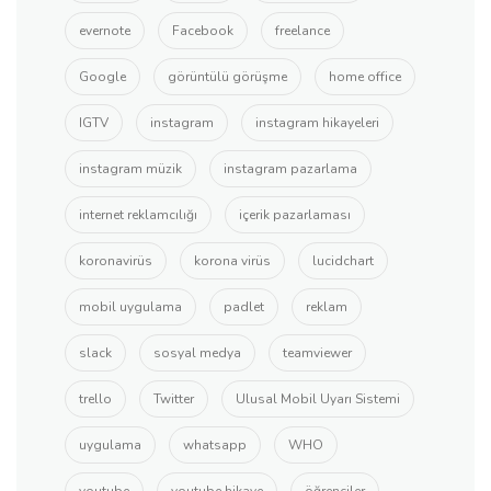
evernote
Facebook
freelance
Google
görüntülü görüşme
home office
IGTV
instagram
instagram hikayeleri
instagram müzik
instagram pazarlama
internet reklamcılığı
içerik pazarlaması
koronavirüs
korona virüs
lucidchart
mobil uygulama
padlet
reklam
slack
sosyal medya
teamviewer
trello
Twitter
Ulusal Mobil Uyarı Sistemi
uygulama
whatsapp
WHO