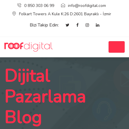
0 850 303 06 99
info@roofdigital.com
Folkart Towers A Kule K:26 D:2601 Bayraklı - İzmir
Bizi Takip Edin:
Dijital
Pazarlama
Blog