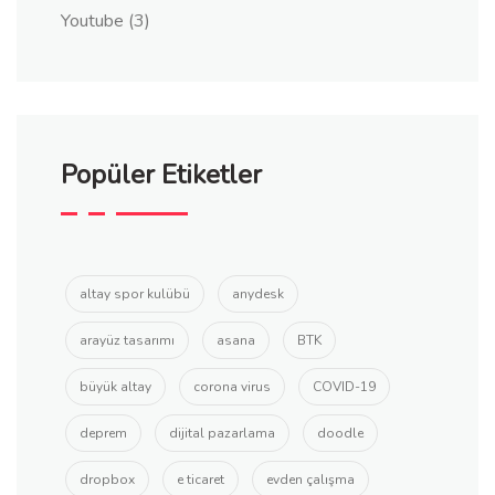
Youtube
(3)
Popüler Etiketler
altay spor kulübü
anydesk
arayüz tasarımı
asana
BTK
büyük altay
corona virus
COVID-19
deprem
dijital pazarlama
doodle
dropbox
e ticaret
evden çalışma