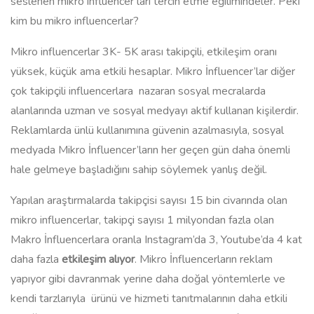
seslenen mikro influencer’ları tercih etme eğilimindeler. Peki
kim bu mikro influencerlar?
Mikro influencerlar 3K- 5K arası takipçili, etkileşim oranı
yüksek, küçük ama etkili hesaplar. Mikro İnfluencer’lar diğer
çok takipçili influencerlara nazaran sosyal mecralarda
alanlarında uzman ve sosyal medyayı aktif kullanan kişilerdir.
Reklamlarda ünlü kullanımına güvenin azalmasıyla, sosyal
medyada Mikro İnfluencer’ların her geçen gün daha önemli
hale gelmeye başladığını sahip söylemek yanlış değil.
Yapılan araştırmalarda takipçisi sayısı 15 bin civarında olan
mikro influencerlar, takipçi sayısı 1 milyondan fazla olan
Makro İnfluencerlara oranla Instagram’da 3, Youtube’da 4 kat
daha fazla
etkileşim alıyor
. Mikro İnfluencerların reklam
yapıyor gibi davranmak yerine daha doğal yöntemlerle ve
kendi tarzlarıyla ürünü ve hizmeti tanıtmalarının daha etkili