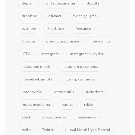
deprem
dijital pazarlama
doodle
dropbox
e ticaret
evden çalışma
evernote
Facebook
freelance
Google
görüntülü görüşme
home office
IGTV
instagram
instagram hikayeleri
instagram müzik
instagram pazarlama
internet reklamcılığı
içerik pazarlaması
koronavirüs
korona virüs
lucidchart
mobil uygulama
padlet
reklam
slack
sosyal medya
teamviewer
trello
Twitter
Ulusal Mobil Uyarı Sistemi