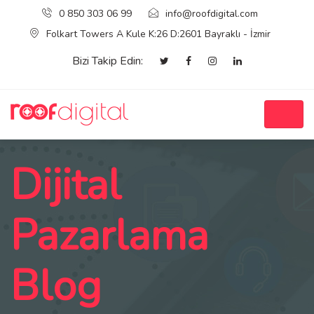
0 850 303 06 99
info@roofdigital.com
Folkart Towers A Kule K:26 D:2601 Bayraklı - İzmir
Bizi Takip Edin:
Dijital
Pazarlama
Blog