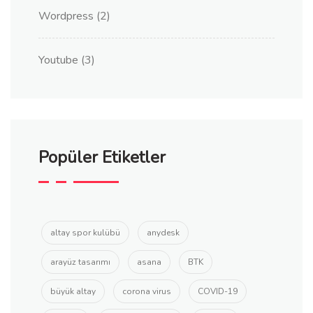
Wordpress
(2)
Youtube
(3)
Popüler Etiketler
altay spor kulübü
anydesk
arayüz tasarımı
asana
BTK
büyük altay
corona virus
COVID-19