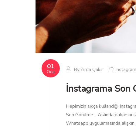
01
By
Arda Çakır
Instagra
Oca
İnstagrama Son G
Hepimizin sıkça kullandığı Instagr
Son Görülme… Aslında bakarsanız s
Whatsapp uygulamasında alışkın ol