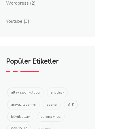
Wordpress
(2)
Youtube
(3)
Popüler Etiketler
altay spor kulübü
anydesk
arayüz tasarımı
asana
BTK
büyük altay
corona virus
COVID-19
deprem