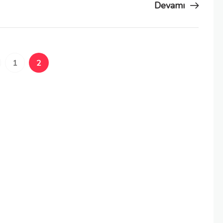
Devamı
1
2