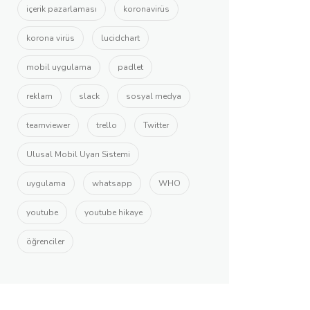
içerik pazarlaması
koronavirüs
korona virüs
lucidchart
mobil uygulama
padlet
reklam
slack
sosyal medya
teamviewer
trello
Twitter
Ulusal Mobil Uyarı Sistemi
uygulama
whatsapp
WHO
youtube
youtube hikaye
öğrenciler