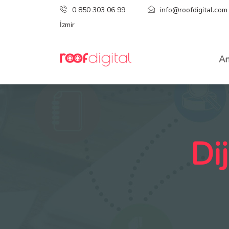
0 850 303 06 99
info@roofdigital.com
İzmir
An
Di