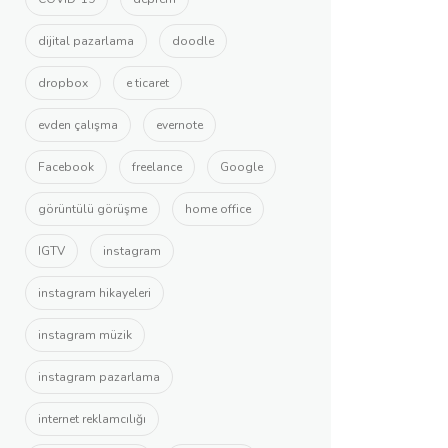
dijital pazarlama
doodle
dropbox
e ticaret
evden çalışma
evernote
Facebook
freelance
Google
görüntülü görüşme
home office
IGTV
instagram
instagram hikayeleri
instagram müzik
instagram pazarlama
internet reklamcılığı