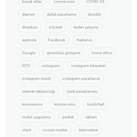
büyük altay
corona virus
COVID-19
deprem
dijital pazarlama
doodle
dropbox
e ticaret
evden çalışma
evernote
Facebook
freelance
Google
görüntülü görüşme
home office
IGTV
instagram
instagram hikayeleri
instagram müzik
instagram pazarlama
internet reklamcılığı
içerik pazarlaması
koronavirüs
korona virüs
lucidchart
mobil uygulama
padlet
reklam
slack
sosyal medya
teamviewer