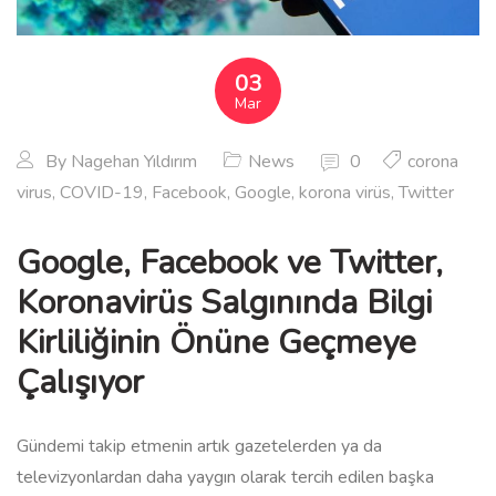
03
Mar
By
Nagehan Yıldırım
News
0
corona
virus
,
COVID-19
,
Facebook
,
Google
,
korona virüs
,
Twitter
Google, Facebook ve Twitter,
Koronavirüs Salgınında Bilgi
Kirliliğinin Önüne Geçmeye
Çalışıyor
Gündemi takip etmenin artık gazetelerden ya da
televizyonlardan daha yaygın olarak tercih edilen başka