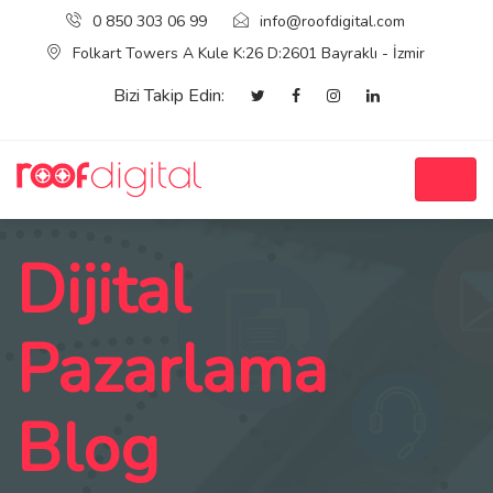
0 850 303 06 99
info@roofdigital.com
Folkart Towers A Kule K:26 D:2601 Bayraklı - İzmir
Bizi Takip Edin:
Dijital
Pazarlama
Blog